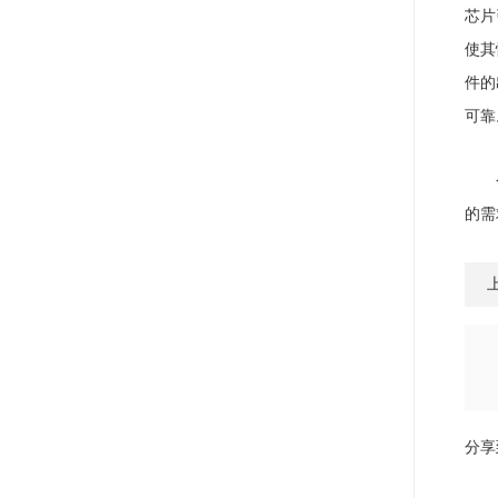
芯片
使其
件的
可靠
的需
分享