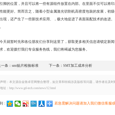
引脚的位置，并且可以将一些有源组件放置在内部。在里面不仅可以将印
性能更好。简而言之，随着小型金属激光切割机高密度包裝的发展，初级
出现，还产生了一些新技术应用、，极大地促进了表面装配技术的改进。
。
今天就暂时先和各位朋友们分享到这里了，获取更多相关信息请锁定新闻
求，欢迎拨打我们专业服务热线，我们将竭诚为您服务。
上一条：smt贴片检验标准
下一条：SMT加工成本分析
声明：本文源自金致卓官网整合整理，如文章和转稿涉及版权等问题，请作者在及时
地址：http://www.gtl-tech.com/news/12.html
到：
若急需解决问题请加入我们微信客服