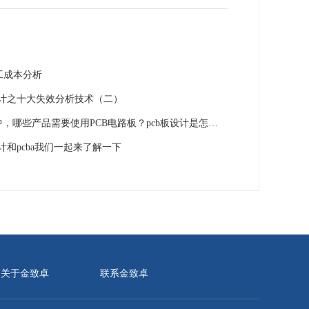
工成本分析
设计之十大失效分析技术（二）
在生活中，哪些产品需要使用PCB电路板？pcb板设计是怎么样的呢？
设计和pcba我们一起来了解一下
关于金致卓
联系金致卓