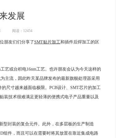
未来发展
卓
阅读：12454
各位朋友们们分享了
SMT贴片加工
和插件后焊加工的区
工艺或台积电16nm工艺。也许朋友会认为今天这样的
年成为主流，因此昨天某品牌发布的最新旗舰处理器采用
件的尺寸越来越面临极限。PCB设计、SMT芯片的加工
T贴装技术很难满足更轻薄的便携式电子产品重量以及
种新型封装的复合元件。此外，在多层板的生产制造
SD组件，而且可以在需要时将其放置在靠近集成电路