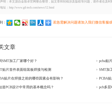
声明：本文源自金致卓官网整合整理，如文章和转稿涉及版权等问题，请作者在及时
地址：http://www.gtl-tech.com/news/12.html
到：
若急需解决问题请加入我们微信客服
关文章
圳SMT加工厂家哪个好？
pcba
MT贴片首件表面组装板焊接与检测
SMT加
CBA贴片在焊接之前的哪些因素会有影响？
PCBA
知道PCB设计中常用的基本概念吗？
pcb多