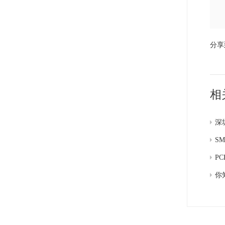
分享
相
深
S
P
你