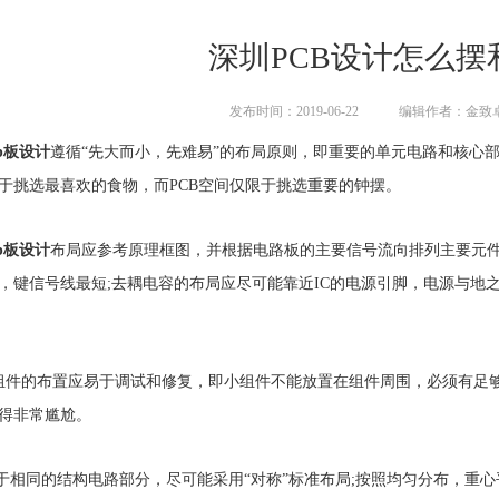
深圳PCB设计怎么摆
发布时间：2019-06-22
编辑作者：金致
cb板设计
遵循“先大而小，先难易”的布局原则，即重要的单元电路和核心
于挑选最喜欢的食物，而PCB空间仅限于挑选重要的钟摆。
cb板设计
布局应参考原理框图，并根据电路板的主要信号流向排列主要元
，键信号线最短;去耦电容的布局应尽可能靠近IC的电源引脚，电源与地
组件的布置应易于调试和修复，即小组件不能放置在组件周围，必须有足
得非常尴尬。
对于相同的结构电路部分，尽可能采用“对称”标准布局;按照均匀分布，重