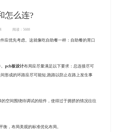
和怎么连?
卓
阅读：5688
部件应优先考虑。这就像吃自助餐一样：自助餐的胃口
件。
pcb板设计
布局应尽量满足以下要求：总连接尽可
之间形成的环路应尽可能短;跑路以防止在路上发生事
够的空间围绕待调试的组件，使得过于拥挤的情况往往
心平衡，布局美观的标准优化布局。