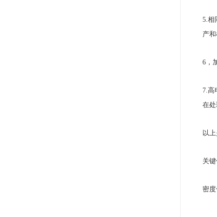
5.
产和
6，
7.
在处
以上
关键
密度