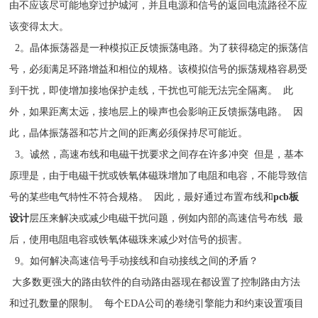
由不应该尽可能地穿过护城河，并且电源和信号的返回电流路径不应
该变得太大。
2。晶体振荡器是一种模拟正反馈振荡电路。为了获得稳定的振荡信
号，必须满足环路增益和相位的规格。该模拟信号的振荡规格容易受
到干扰，即使增加接地保护走线，干扰也可能无法完全隔离。 此
外，如果距离太远，接地层上的噪声也会影响正反馈振荡电路。 因
此，晶体振荡器和芯片之间的距离必须保持尽可能近。
3。诚然，高速布线和电磁干扰要求之间存在许多冲突 但是，基本
原理是，由于电磁干扰或铁氧体磁珠增加了电阻和电容，不能导致信
号的某些电气特性不符合规格。 因此，最好通过布置布线和
pcb板
设计
层压来解决或减少电磁干扰问题，例如内部的高速信号布线 最
后，使用电阻电容或铁氧体磁珠来减少对信号的损害。
9。如何解决高速信号手动接线和自动接线之间的矛盾？
大多数更强大的路由软件的自动路由器现在都设置了控制路由方法
和过孔数量的限制。 每个EDA公司的卷绕引擎能力和约束设置项目