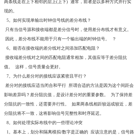
两条线走在上下相邻的层上(上下) 通常，前者是以多种方式并行实
现的。
5。如何实现单输出时钟信号线的差分布线？
只有当信号源和接收端都是差分信号时，使用差分布线才有意义。
因此，差分布线不能用于只有一个输出端的时钟信号。 ？
6。能否在接收端的差分线对之间添加匹配电阻？
接收端差分线对之间的匹配电阻通常相加，其值应等于差分阻抗
值。 这样，信号质量会更好。
7。为什么差分对的接线应该紧密且平行？
差分对的接线应适当闭合和平行 所谓合适的方法是因为这个间距会
影响差异吗？差分阻抗值，是设计差分对的重要参数。 为了保持差
分阻抗的一致性，还需要并行性。 如果两条线相距较远或较近，差
分阻抗将不一致，这将影响信号完整性和时序延迟。
8。如何处理实际布线中的一些理论冲突
1。基本上，划分和隔离模拟/数字是正确的 应该注意的是，信号路